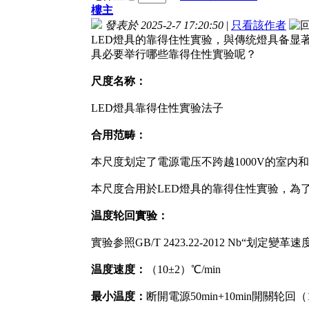
樓主
發表於 2025-2-7 17:20:50
|
只看該作者
LED燈具的靠得住性實验，與傳统燈具备显
具必要举行哪些靠得住性實验呢？
尺度名称：
LED燈具靠得住性實验法子
合用范畴：
本尺度划定了電源電压不跨越1000V的室内
本尺度合用於LED燈具的靠得住性實验，為
温度轮回實验：
實验参照GB/T 2423.22-2012 Nb“划定變
温度速度：
（10±2）℃/min
最小温度：
断開電源50min+10min開關轮回（