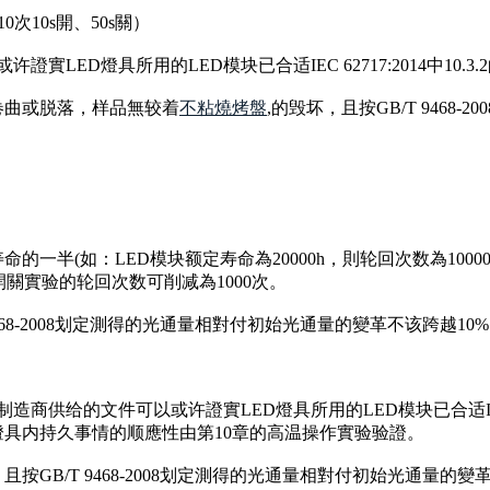
10次10s開、50s關）
證實LED燈具所用的LED模块已合适IEC 62717:2014中1
卷曲或脱落，样品無较着
不粘燒烤盤
,的毁坏，且按GB/T 946
命的一半(如：LED模块额定寿命為20000h，則轮回次数為100
請求，則開關實验的轮回次数可削减為1000次。
468-2008划定測得的光通量相對付初始光通量的變革不该跨越10
造商供给的文件可以或许證實LED燈具所用的LED模块已合适IEC 627
燈具内持久事情的顺應性由第10章的高温操作實验验證。
按GB/T 9468-2008划定測得的光通量相對付初始光通量的變