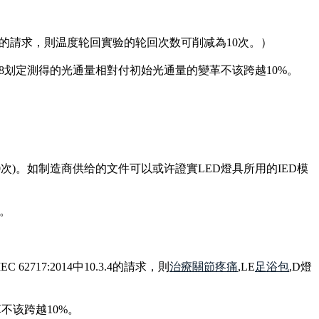
0.3.2的請求，則温度轮回實验的轮回次数可削减為10次。）
8-2008划定測得的光通量相對付初始光通量的變革不该跨越10%。
00次)。如制造商供给的文件可以或许證實LED燈具所用的IED模
%。
17:2014中10.3.4的請求，則
治療關節疼痛
,LE
足浴包
,D燈
革不该跨越10%。