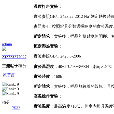
温度打击實验：
實验参照GB/T 2423.22-2012 Na“划定轉
参照表4，按照燈具分類選擇响應的實验温度
断定請求：
實验後，样品的標贴應無開裂、卷曲
admin
恒定湿热實验：
實验参照GB/T 2423.3-2006
2327
2327
7027
主題
帖子
積分
實验温湿度：
40±2℃/93±3%RH，若tq＞4
管理員
實验時候：
168h
断定請求：
實验後，样品無较着的毁坏，且按GB
高温操作實验：
積分
實验温度：
最高温度+10℃。但室内燈具温度
7027