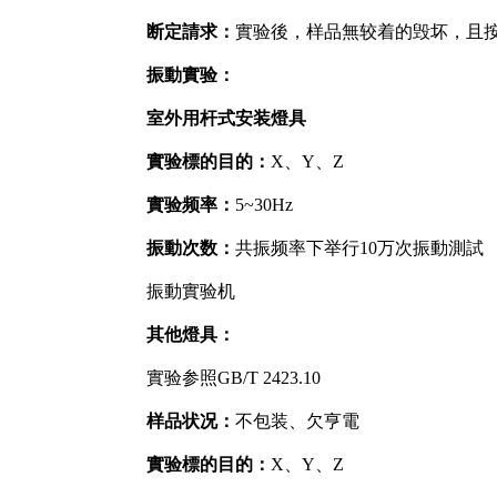
断定請求：
實验後，样品無较着的毁坏，且按GB
振動實验：
室外用杆式安装燈具
實验標的目的：
X、Y、Z
實验频率：
5~30Hz
振動次数：
共振频率下举行10万次振動測試
振動實验机
其他燈具：
實验参照GB/T 2423.10
样品状况：
不包装、欠亨電
實验標的目的：
X、Y、Z