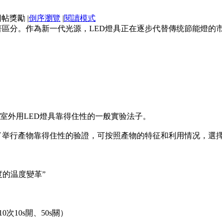
|
倒序瀏覽
|
閱讀模式
著區分。作為新一代光源，LED燈具正在逐步代替傳统節能燈的
和室外用LED燈具靠得住性的一般實验法子。
了举行產物靠得住性的验證，可按照產物的特征和利用情况，選
革速度的温度變革”
10次10s開、50s關）