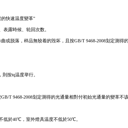
換時候的快速温度變革”
、表露時候、轮回次数。
或脱落，样品無较着的毁坏，且按GB/T 9468-2008划定測
0℃，則按tq温度举行。
/T 9468-2008划定測得的光通量相對付初始光通量的變革不该
不低於40℃，室外燈具温度不低於50℃。