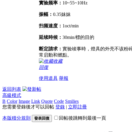
實验频率：
10~55~10Hz
振幅：
0.35妹妹
扫频速度：
1oct/min
延续時候：
30min/標的目的
断定請求：
實验竣事時，燈具的外壳不该粉
常启動和燃點。
收藏
回復
使用道具
舉報
返回列表
高級模式
B
Color
Image
Link
Quote
Code
Smilies
您需要登錄後才可以回帖
登錄
|
立即註冊
本版積分規則
回帖後跳轉到最後一頁
發表回復