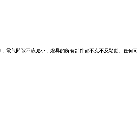
碎，電气間隙不该减小，燈具的所有部件都不克不及鬆動。任何