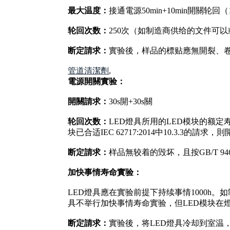
最大温度：
接通電源50min+10min開關轮回（
轮回次数：
250次（如制造商供给的文件可以或许
断定請求：
實验後，样品的標贴應無開裂、
管道清潔劑
,
電源開關實验：
開關請求：
30s開+30s關
轮回次数：
LED燈具所用的LED模块的额定寿
块已合适IEC 62717:2014中10.3.3的
断定請求：
样品無较着的毁坏，且按GB/T 9
加快事情寿命實验：
LED燈具應在實验前提下持续事情1000h。如制
具不举行加快事情寿命實验，但LED模块在
断定請求：
實验後，将LED燈具冷却到室温，且