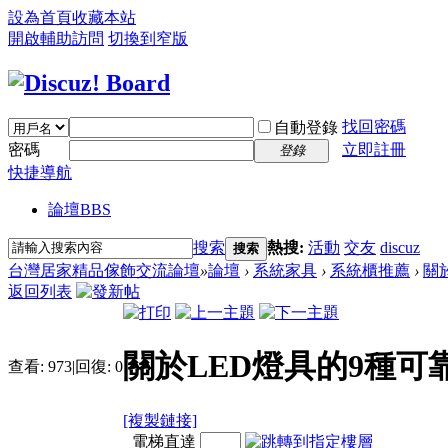
設為首頁
收藏本站
開啟輔助訪問
切換到窄版
找回密碼
自動登錄
密碼
立即註冊
登錄
快捷導航
論壇
BBS
搜索
熱搜:
活動
交友
discuz
搜索
台灣居家精品傢飾交流論壇
»
論壇
›
系統家具
›
系統櫃推薦
›
關
返回列表
關於LED燈具的9種可
查看:
973
|
回復:
0
[複製鏈接]
電梯直達