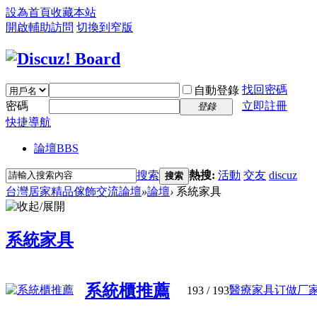
設為首頁
收藏本站
開啟輔助訪問
切換到窄版
找回密碼
自動登錄
密碼
立即註冊
登錄
快捷導航
論壇
BBS
搜索
熱搜:
活動
交友
discuz
搜索
台灣居家精品傢飾交流論壇
»
論壇
›
系統家具
系統家具
系統櫃推薦
醫療家具订做厂家:
193
/ 193