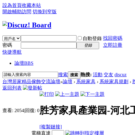
設為首頁
收藏本站
開啟輔助訪問
切換到窄版
找回密碼
自動登錄
密碼
立即註冊
登錄
快捷導航
論壇
BBS
搜索
熱搜:
活動
交友
discuz
搜索
台灣居家精品傢飾交流論壇
»
論壇
›
系統家具
›
系統家具規劃
›
返回列表
胜芳家具產業园-河北
查看:
2054
|
回復:
0
[複製鏈接]
電梯直達