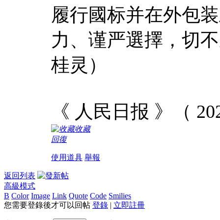
履行國标并在外包装
力、谨严選擇，切不
桂灵）
《 人民日报 》（ 202
收藏
回復
使用道具
舉報
返回列表
高級模式
B
Color
Image
Link
Quote
Code
Smilies
您需要登錄後才可以回帖
登錄
|
立即註冊