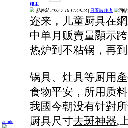
樓主
發表於 2022-7-16 17:49:23
|
只看該作者
迩来，儿童厨具在網
中单月贩賣量顯示跨
热炉到不粘锅，再到
锅具、灶具等厨用產
食物平安，所用质料
我國今朝没有针對所
厨具尺寸
去斑神器
,
admin