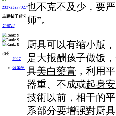
也不克不及少，要严
2327
2327
7027
主題
帖子
積分
师”。
管理員
厨具可以有缩小版，
積分
是大报酬孩子做饭，
7027
發消息
具
美白藥膏
，利用平
器重、不成或
起身安
技術以前，相干的平
系部分要增强對厨具