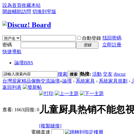
設為首頁
收藏本站
開啟輔助訪問
切換到窄版
找回密碼
自動登錄
密碼
立即註冊
登錄
快捷導航
論壇
BBS
搜索
熱搜:
活動
交友
discuz
搜索
台灣居家精品傢飾交流論壇
»
論壇
›
系統家具
›
系統家具規劃
›
返回列表
儿童厨具热销不能忽
查看:
1663
|
回復:
0
[複製鏈接]
電梯直達