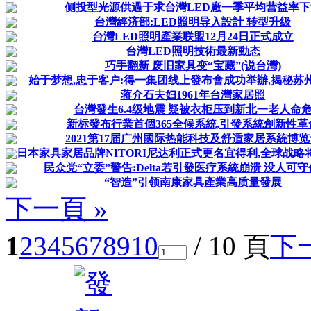
侧投型光源供過于求台灣LED廠一季平均营益率下
台灣經济部:LED照明导入設計 转型升级
台灣LED照明產業联盟12月24日正式成立
台灣LED照明技術最新動态
巧手翻新 废旧家具变“宝藏”(说台灣)
始于梦想,忠于客户:得一集团线上發布會成功举辦,揭秘苏州家
蒋介石夫妇1961年台灣家居照
台灣發生6.4级地震 疑被衣柜压到新北一老人命
新标發布行業首個365全候系統,引發系統創新性革
2021第17届广州國际热能科技及舒适家居系統博览
日本家具家居品牌NITORI尼达利正式更名宜得利,全球战略将
民众党“立委”警告:Delta若引發医疗系統崩溃 没人可
“智造”引领南康家具產業高质量發展
下一頁 »
1
2
3
4
5
6
7
8
9
10
/ 10 頁
下