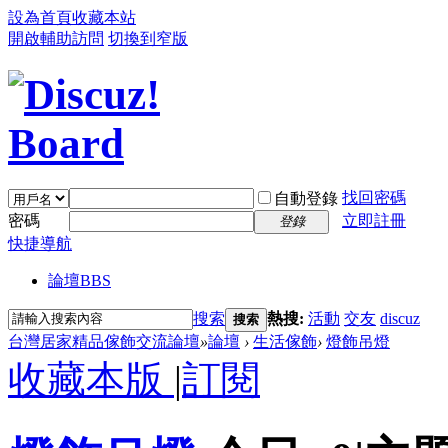
設為首頁
收藏本站
開啟輔助訪問
切換到窄版
找回密碼
自動登錄
密碼
立即註冊
登錄
快捷導航
論壇
BBS
搜索
熱搜:
活動
交友
discuz
搜索
台灣居家精品傢飾交流論壇
»
論壇
›
生活傢飾
›
燈飾吊燈
收藏本版
|
訂閱