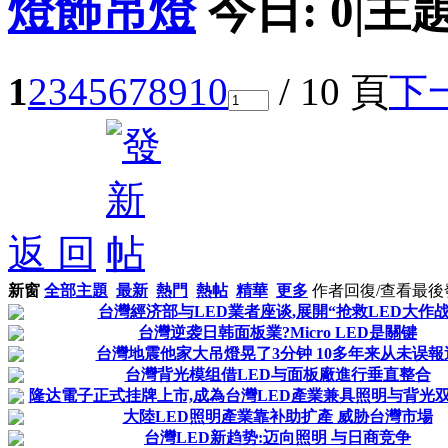
燈飾吊燈
今日:
0
|
主題
1
2
3
4
5
6
7
8
9
10
/ 10 頁
下
返 回
新窗
全部主題
最新
熱門
熱帖
精華
更多
作者
回復/查看
最後
台灣經济部与LED業者座谈,展開“抢救LED大作战
台灣逆袭日韩面板業?Micro LED是關键
台灣地震他家大吊燈晃了3分钟 10多年来从未误報
台灣背光模组借LED与面板廠進行垂直整合
隆达電子正式挂牌上市,成為台灣LED產業兼具照明与背光双领
大陸LED照明產業靠补助扩產 威胁台灣市場
台灣LED新趋势:迈向照明 与日商竞争