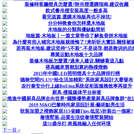
装修時客廳燈具怎麼選?附吊燈選購指南,建议收藏
欧式餐吊燈安装高度一般多高
看完這篇,選購木地板再也不掉坑!
分分钟教會你怎样選木地板
木地板的分類與優缺點简析
地板篇·木地板丨一篇文章带你了解鱼骨拼木地板
為什麼有些人铺完木地板就後悔了?来听听大實話,難怪被
若再装木地板,建议坚持“5不装”,不是误导,都是教训的总
專業运動木地板十大品牌
装修木地板怎麼選?過来人建议,關键看這几點
搭高鐵來買都划算的熱搜燈飾
2015年中國LED照明燈具十大品牌排行榜
德禄空間PLUS“给生活加精彩”系统家具設計大赛發布
农行泰安分行上線BoEing系统促柜面服務效率再提升
厨具-搜狐媒体平台标签
推進中國厨具品牌走向世界“國際優势產業厨具品牌集群”在
2019 M&O巴黎時尚家居設計展:藝術點亮生活
软装加盟之橙飾家居315省錢Tips,低至5折装出一個家?
奢境墅装-品質生活從奢境墅装開始
這51盏吊灯,将風格融入任何环境
下一頁 »