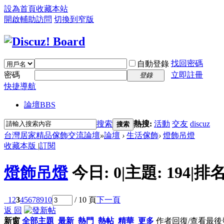
設為首頁
收藏本站
開啟輔助訪問
切換到窄版
找回密碼
自動登錄
密碼
立即註冊
登錄
快捷導航
論壇
BBS
搜索
熱搜:
活動
交友
discuz
搜索
台灣居家精品傢飾交流論壇
»
論壇
›
生活傢飾
›
燈飾吊燈
收藏本版
|
訂閱
燈飾吊燈
今日:
0
|
主題:
194
|
排名
1
2
3
4
5
6
7
8
9
10
/ 10 頁
下一頁
返 回
新窗
全部主題
最新
熱門
熱帖
精華
更多
作者
回復/查看
最後