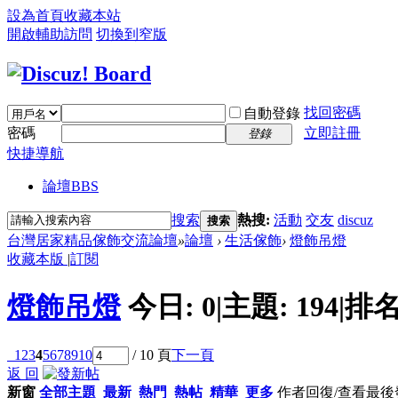
設為首頁
收藏本站
開啟輔助訪問
切換到窄版
找回密碼
自動登錄
密碼
立即註冊
登錄
快捷導航
論壇
BBS
搜索
熱搜:
活動
交友
discuz
搜索
台灣居家精品傢飾交流論壇
»
論壇
›
生活傢飾
›
燈飾吊燈
收藏本版
|
訂閱
燈飾吊燈
今日:
0
|
主題:
194
|
排名
1
2
3
4
5
6
7
8
9
10
/ 10 頁
下一頁
返 回
新窗
全部主題
最新
熱門
熱帖
精華
更多
作者
回復/查看
最後