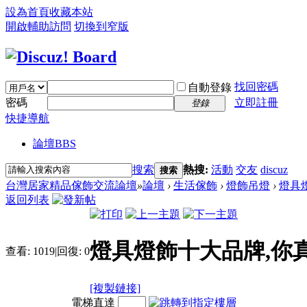
設為首頁
收藏本站
開啟輔助訪問
切換到窄版
找回密碼
自動登錄
密碼
立即註冊
登錄
快捷導航
論壇
BBS
搜索
熱搜:
活動
交友
discuz
搜索
台灣居家精品傢飾交流論壇
»
論壇
›
生活傢飾
›
燈飾吊燈
›
燈具
返回列表
燈具燈飾十大品牌,你
查看:
1019
|
回復:
0
[複製鏈接]
電梯直達