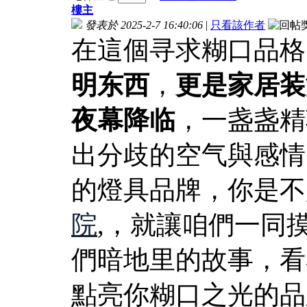
樓主
發表於 2025-2-7 16:40:06
|
只看該作者
在這個寻求糊口品格
明东西
，
更是家居装
夜幕降临
，一盏盏精
出分歧的空气與感情
的燈具品牌，你是不
院
,，就讓咱們一同
們暗地里的故事，看
點亮你糊口之光的品