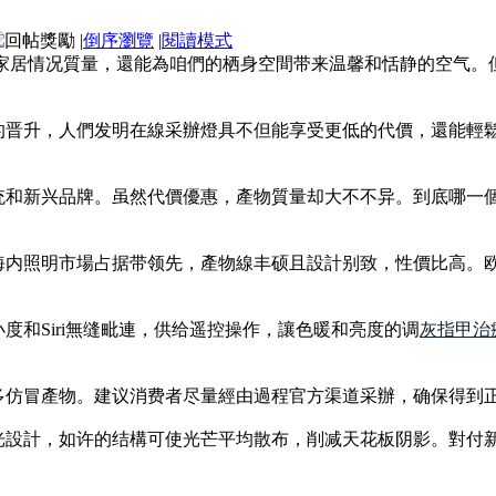
|
倒序瀏覽
|
閱讀模式
高家居情况質量，還能為咱們的栖身空間带来温馨和恬静的空气。
的晋升，人們发明在線采辦燈具不但能享受更低的代價，還能輕
和新兴品牌。虽然代價優惠，產物質量却大不不异。到底哪一個
海内照明市場占据带领先，產物線丰硕且設計别致，性價比高。
度和Siri無缝毗連，供给遥控操作，讓色暖和亮度的调
灰指甲治
多仿冒產物。建议消费者尽量經由過程官方渠道采辦，确保得到
光設計，如许的结構可使光芒平均散布，削减天花板阴影。對付