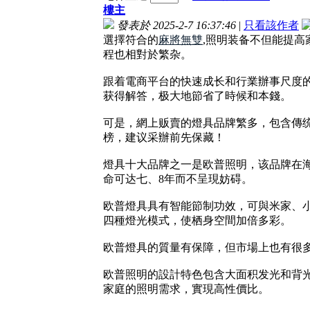
樓主
發表於 2025-2-7 16:37:46
|
只看該作者
選擇符合的
麻將無雙
,照明装备不但能提
程也相對於繁杂。
跟着電商平台的快速成长和行業辦事尺度
获得解答，极大地節省了時候和本錢。
可是，網上贩賣的燈具品牌繁多，包含傳统
榜，建议采辦前先保藏！
燈具十大品牌之一是欧普照明，该品牌在
命可达七、8年而不呈現妨碍。
欧普燈具具有智能節制功效，可與米家、小
四種燈光模式，使栖身空間加倍多彩。
欧普燈具的質量有保障，但市場上也有很
欧普照明的設計特色包含大面积发光和背
家庭的照明需求，實現高性價比。