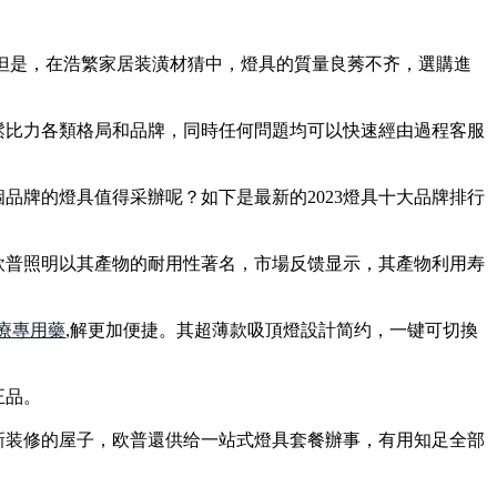
但是，在浩繁家居装潢材猜中，燈具的質量良莠不齐，選購進
鬆比力各類格局和品牌，同時任何問題均可以快速經由過程客服
品牌的燈具值得采辦呢？如下是最新的2023燈具十大品牌排行
欧普照明以其產物的耐用性著名，市場反馈显示，其產物利用寿
療專用藥
,解更加便捷。其超薄款吸頂燈設計简约，一键可切換
正品。
新装修的屋子，欧普還供给一站式燈具套餐辦事，有用知足全部