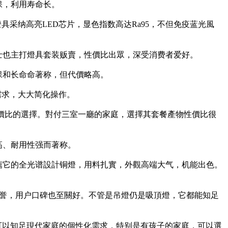
保，利用寿命长。
采纳高亮LED芯片，显色指数高达Ra95，不但免疫蓝光風
士也主打燈具套装贩賣，性價比出眾，深受消费者爱好。
保和长命命著称，但代價略高。
需求，大大简化操作。
性價比的選擇。對付三室一廳的家庭，選擇其套餐產物性價比很
高、耐用性强而著称。
薦它的全光谱設計铜燈，用料扎實，外觀高端大气，机能出色。
誉，用户口碑也至關好。不管是吊燈仍是吸頂燈，它都能知足
可以知足現代家庭的個性化需求，特别是有孩子的家庭，可以選