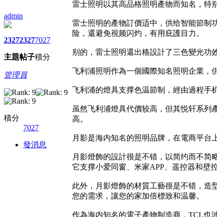
雷士照明以其高品格照明產物而知名，特
admin
雷士照明的產物訂價适中，供给智能節制功
险，還避免視频闪灼，有用庇護目力。
2327
2327
7027
别的，雷士照明還出格設計了三色變光功
主題
帖子
積分
飞利浦照明作為一個國際知名照明企業，
管理員
飞利浦的燈具支撑色温節制，經由過程手机
虽然飞利浦燈具代價较高，但其悦轩系列
積分
高。
7027
月影是海内知名的照明品牌，在電商平台
發消息
月影燈飾的設計很是不错，以简约而不简
它支撑小爱同窗、米家APP、遥控器和壁
此外，月影燈飾的材質工藝很是不错，造
您的需求，讓您的家加倍標致和温馨。
作為海内知名的電子產物制造商，TCL