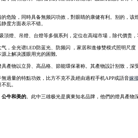
睛的危险，同時具备無频闪功效，對眼睛的康健有利。别的，该
恬静度方面表示不错。
了吸頂燈、吊燈、台燈等多個系列，定位在高端市場，除代價贵
气，全光谱LED防蓝光、防频闪 ，家居和進修雙模式照明尺
源上解决護眼用光的困難,
燈具產物以立异、高品格、節能環保著称。其產物設計别致，深
無過量的特點功效，比方不克不及經由過程手机APP或語音
嫁
量不乱。
、公牛和美的
。此中三雄极光是廣東知名品牌，他們的燈具產物