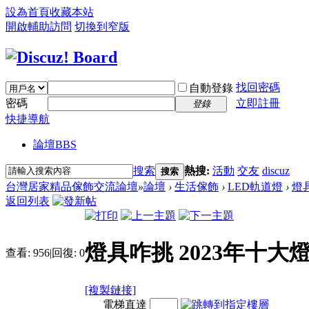
設為首頁
收藏本站
開啟輔助訪問
切換到窄版
找回密碼
自動登錄
密碼
立即註冊
登錄
快捷導航
論壇
BBS
搜索
熱搜:
活動
交友
discuz
搜索
台灣居家精品傢飾交流論壇
»
論壇
›
生活傢飾
›
LED軌道燈
›
燈
返回列表
燈具咋挑 2023年十
查看:
956
|
回復:
0
[複製鏈接]
電梯直達