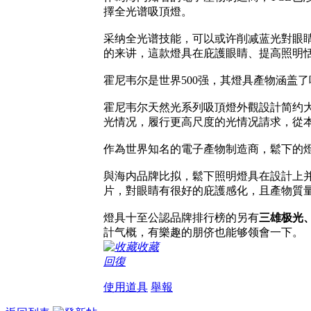
擇全光谱吸頂燈。
采纳全光谱技能，可以或许削减蓝光對眼
的来讲，這款燈具在庇護眼睛、提高照明
霍尼韦尔是世界500强，其燈具產物涵盖
霍尼韦尔天然光系列吸頂燈外觀設計简约大
光情况，履行更高尺度的光情况請求，從本
作為世界知名的電子產物制造商，鬆下的
與海内品牌比拟，鬆下照明燈具在設計上并
片，對眼睛有很好的庇護感化，且產物質
燈具十至公認品牌排行榜的另有
三雄极光
計气概，有樂趣的朋侪也能够领會一下。
收藏
回復
使用道具
舉報