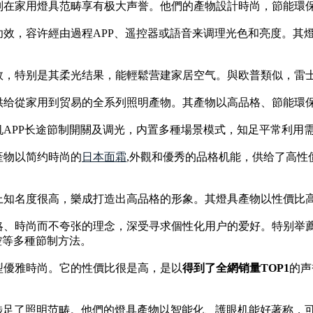
别在家用燈具范畴享有极大声誉。他們的產物設計時尚，節能環
效，容许經由過程APP、遥控器或語音来调理光色和亮度。其燈具
效，特别是其柔光结果，能輕鬆营建家居空气。與欧普類似，雷
供给從家用到贸易的全系列照明產物。其產物以高品格、節能環
APP长途節制開關及调光，内置多種場景模式，知足平常利用
產物以简约時尚的
日本面霜
,外觀和優秀的品格机能，供给了高
上知名度很高，樂成打造出高品格的形象。其燈具產物以性價比
略、時尚而不夸张的理念，深受寻求個性化用户的爱好。特别举
控等多種節制方法。
型優雅時尚。它的性價比很是高，是以
得到了全網销量TOP1
的声
也涉足了照明范畴。他們的燈具產物以智能化、護眼机能好著称，