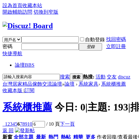
設為首頁
收藏本站
開啟輔助訪問
切換到窄版
找回密碼
自動登錄
密碼
立即註冊
登錄
快捷導航
論壇
BBS
搜索
熱搜:
活動
交友
discuz
搜索
台灣居家精品傢飾交流論壇
»
論壇
›
系統家具
›
系統櫃推薦
收藏本版
|
訂閱
系統櫃推薦
今日:
0
|
主題:
193
|
排
1
2
3
4
5
6
7
8
9
10
/ 10 頁
下一頁
返 回
新窗
全部主題
最新
熱門
熱帖
精華
更多
作者
回復/查看
最後