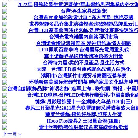
2022年,燈飾软装生意怎麼做?華丰燈飾界召集業內外大
台灣:再生家具成新宠
台灣首次参加伦敦设计展 “东方气韵”惊艳英國
世界燈飾名品齐集北滨路燈巢劲掀燈飾品牌風云汇
台灣LED產業照明時代来临,洗牌淘汰赛将快速進
台灣光電抢滩國内道路照明市场
台灣燈會增设浪漫景區 爱神燈飾為情人指路
LED照明百家争鸣 台灣國际光電周重头戏
華丰燈飾界品牌燈飾體验馆盛大開業
台灣特力屋:卖的不是產品 是生活方式
大陸、台灣LED照明通路厮杀战進入白热化
濮阳市:台灣新竹市經贸考察團莅濮考察
环渤海集美國际燈飾节開幕 時尚家居文化點亮津
台灣自創家飾品牌“神话岩飾”進军上海 - 联街網_商报 - 中國最
台灣LED球泡-台灣LED球泡行業資讯-中國自動化
惊爆!月影燈飾雙十一全網爆火单品TOP前三!
春风三月聚星光!2021星光联盟燈飾采購盛宴盛大启幕
藝罗兰燈飾:燈飾好品牌,照亮人生梦
Hooo Flos燈具之王限量台燈(组圖)
雷士照明强势進驻武汉首家高端燈飾卖場
下一頁 »