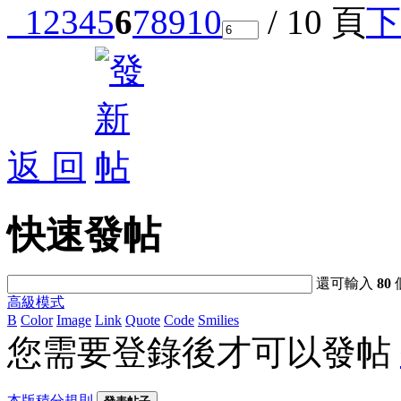
1
2
3
4
5
6
7
8
9
10
/ 10 頁
下
返 回
快速發帖
還可輸入
80
高級模式
B
Color
Image
Link
Quote
Code
Smilies
您需要登錄後才可以發帖
本版積分規則