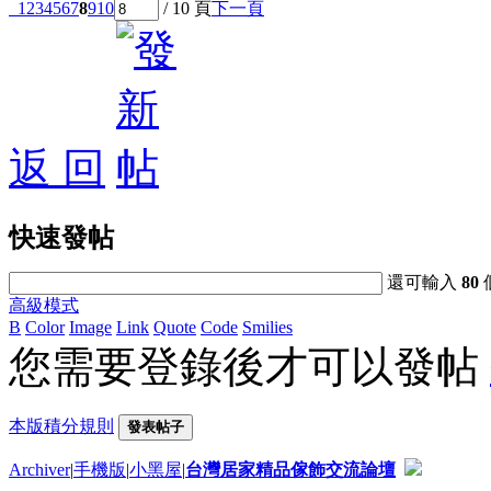
1
2
3
4
5
6
7
8
9
10
/ 10 頁
下一頁
返 回
快速發帖
還可輸入
80
高級模式
B
Color
Image
Link
Quote
Code
Smilies
您需要登錄後才可以發帖
本版積分規則
發表帖子
Archiver
|
手機版
|
小黑屋
|
台灣居家精品傢飾交流論壇