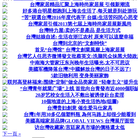
台灣家居精品汇聚上海時尚家居展 引领新潮流
好多港台明星都跑到上海去生活了,每天就是到处游玩
“苦”获選台灣2016年度代表字 台媒:生活苦闷民心思变
台灣家居引领2013第七届上海時尚家居展新風尚
台灣特力屋:卖的不是產品 是生活方式
台灣姑娘自述: 生活在浙江农村 原来可以這麼幸福
台灣到北京的“文創特快”
首见“台灣馆” 台灣文創業風靡上海家居展
台灣艺人任思齐微博發文批蔡英文:洗脑民众抹黑大陸政
中南海大管家汪东兴晚年生活曝光,太不可思议
美國军機降落台灣?中國解放台灣的日子不远了!
5款旧物利用 变身美丽家飾
联邦高登林福来:围绕“定制”做全品类家居 “轻奢主义”提升生活
“台灣青年就業广場”上线 首批向台青發布近4000個职
20岁艺校女生活入不敷出被诱使赴台卖淫
10個地道的上海小资生活热地(组圖)
台灣贵妇創意 催生爱马仕家具
台灣1年用30多亿個塑料瓶 為何马路上却很少能看到
美國高端家居品牌GLOBAL VIEWS 台灣展厅面世
访台灣收藏家:宫廷家具市場的價格還太低
下一頁 »