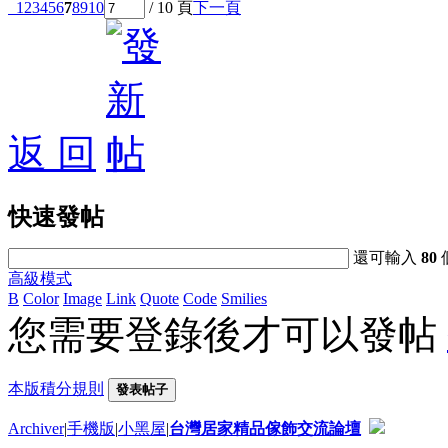
1
2
3
4
5
6
7
8
9
10
/ 10 頁
下一頁
返 回
快速發帖
還可輸入
80
高級模式
B
Color
Image
Link
Quote
Code
Smilies
您需要登錄後才可以發帖
本版積分規則
發表帖子
Archiver
|
手機版
|
小黑屋
|
台灣居家精品傢飾交流論壇