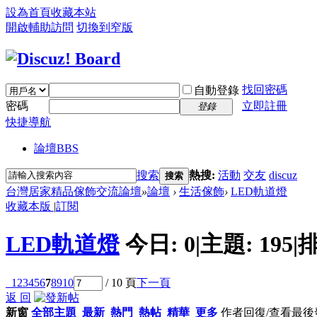
設為首頁
收藏本站
開啟輔助訪問
切換到窄版
找回密碼
自動登錄
密碼
立即註冊
登錄
快捷導航
論壇
BBS
搜索
熱搜:
活動
交友
discuz
搜索
台灣居家精品傢飾交流論壇
»
論壇
›
生活傢飾
›
LED軌道燈
收藏本版
|
訂閱
LED軌道燈
今日:
0
|
主題:
195
|
1
2
3
4
5
6
7
8
9
10
/ 10 頁
下一頁
返 回
新窗
全部主題
最新
熱門
熱帖
精華
更多
作者
回復/查看
最後