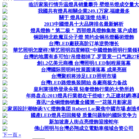
临沂家装行情升温燈具销量攀升 壁燈吊燈成交量大
我國共有燈具相關企業249.1万家,福建最多
關于 燈具吸顶燈 结果1
2013中國燈具十大品牌排名最新解析
燈具燈飾＂第二极＂ 西部燈具燈飾集散 落户成都
铜因特北欧魔豆分子燈 简约全铜吊燈藝術燈飾
台灣LED廠获高阶订单逆势增长
華艺照明怎麼样?華艺照明四度蝉联“中國燈飾照明行業领
台灣的地震有多可怕?吊燈都掉了,罗晋竟一口气跑27
創1.2亿美元商機 台灣照明/LED制程展落幕
台灣國际照明科技展圆满落幕 成果亮丽
台灣聚积将涉足LED照明市場
台灣LED路燈换装開始 各廠商极力备战
皇利莱强势登录央视 轻奢燈飾行業的大势所趋
年终盘点:2013燈具行業都在干些啥? 九正建材網|專
喜讯!“全铜燈飾销量全國第一”花落月影家居
家居設計潮物谈|VC燈飾集团 Robert Lo:聚焦中國市場,創造每
國產LED燈具召回频發 质量问题制约國际竞争力
新加坡唐人街点亮燈飾迎接蛇年
佛山照明与台灣必翔成立電動車领域合资公司
下一頁 »