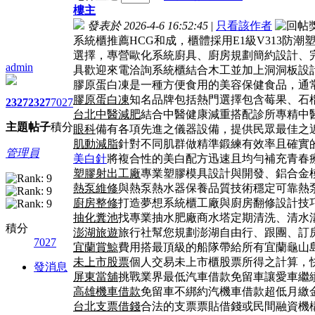
樓主
發表於 2026-4-6 16:52:45
|
只看該作者
系統櫃推薦HCG和成，櫃體採用E1級V313
選擇，專營歐化系統廚具、廚房規劃簡約設計、
admin
具歡迎來電洽詢系統櫃結合木工並加上洞洞板設
膠原蛋白凍是一種方便食用的美容保健食品，通
膠原蛋白凍
知名品牌包括熱門選擇包含莓果、石
2327
2327
7027
台北中醫減肥
結合中醫健康減重搭配診所專精中
主題
帖子
積分
眼科
備有各項先進之儀器設備，提供民眾最佳之
肌動減脂
針對不同肌群做精準鍛練有效率且確實
管理員
美白針
將複合性的美白配方迅速且均勻補充青春
塑膠射出工廠
專業塑膠模具設計與開發、鋁合金
熱泵維修
與熱泵熱水器保養品質技術穩定可靠熱
廚房整修
打造夢想系統櫃工廠與廚房翻修設計技
抽化糞池
找專業抽水肥廠商水塔定期清洗、清水
積分
澎湖旅遊
旅行社幫您規劃澎湖自由行、跟團、訂
7027
宜蘭賞鯨
費用搭最頂級的船隊帶給所有宜蘭龜山
未上市股票
個人交易未上市櫃股票所得之計算，
發消息
屏東當舖
挑戰業界最低汽車借款免留車讓愛車繼
高雄機車借款
免留車不綁約汽機車借款超低月繳
台北支票借錢
合法的支票票貼借錢或民間融資機