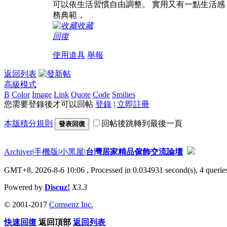
可以依生活習慣自由調整。 實用又有一點生活感
務典範，
收藏
回復
使用道具
舉報
返回列表
高級模式
B
Color
Image
Link
Quote
Code
Smilies
您需要登錄後才可以回帖
登錄
|
立即註冊
本版積分規則
回帖後跳轉到最後一頁
發表回復
Archiver
|
手機版
|
小黑屋
|
台灣居家精品傢飾交流論壇
GMT+8, 2026-8-6 10:06
, Processed in 0.034931 second(s), 4 queries
Powered by
Discuz!
X3.3
© 2001-2017
Comsenz Inc.
快速回復
返回頂部
返回列表