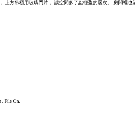
， 上方吊櫃用玻璃門片， 讓空間多了點輕盈的層次。 房間裡
 , File On.