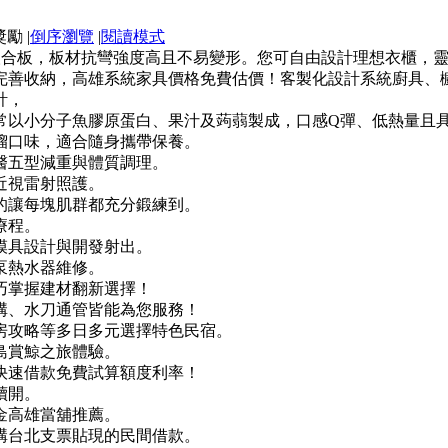
|
倒序瀏覽
|
閱讀模式
防潮塑合板，板材抗彎強度高且不易變形。您可自由設計理想衣櫃
完善收納，高雄系統家具價格免費估價！客製化設計系統廚具、
計，
常以小分子魚膠原蛋白、果汁及蒟蒻製成，口感Q彈、低熱量且
榴口味，適合隨身攜帶保養。
醫五型減重與體質調理。
近視雷射照護。
的讓每塊肌群都充分鍛練到。
療程。
模具設計與開發射出。
泵熱水器維修。
巧掌握建材翻新選擇！
溝、水刀通管皆能為您服務！
房攻略等多日多元選擇特色民宿。
島賞鯨之旅體驗。
快速借款免費試算額度利率！
續開。
金高雄當舖推薦。
構台北支票貼現的民間借款。