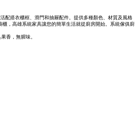
，靈活配搭衣櫃框、滑門和抽屜配件。提供多種顏色、材質及風格
櫥櫃，高雄系統家具讓您的簡單生活就從廚房開始。系統傢俱廚
具果香，無腥味。