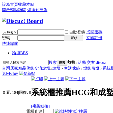
設為首頁
收藏本站
開啟輔助訪問
切換到窄版
找回密碼
自動登錄
密碼
立即註冊
登錄
快捷導航
論壇
BBS
搜索
熱搜:
活動
交友
discuz
搜索
台灣居家精品傢飾交流論壇
»
論壇
›
生活傢飾
›
燈飾吊燈
›
系統
返回列表
系統櫃推薦HCG和成
查看:
184
|
回復:
0
[複製鏈接]
電梯直達