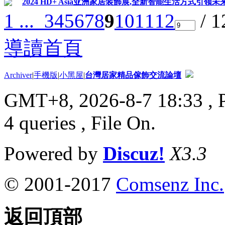
2024 HD+ Asia亚洲家居装飾展,全新智能生活方式引领未
1 ...
3
4
5
6
7
8
9
10
11
12
/ 
導讀首頁
Archiver
|
手機版
|
小黑屋
|
台灣居家精品傢飾交流論壇
GMT+8, 2026-8-7 18:33
, 
4 queries , File On.
Powered by
Discuz!
X3.3
© 2001-2017
Comsenz Inc.
返回頂部