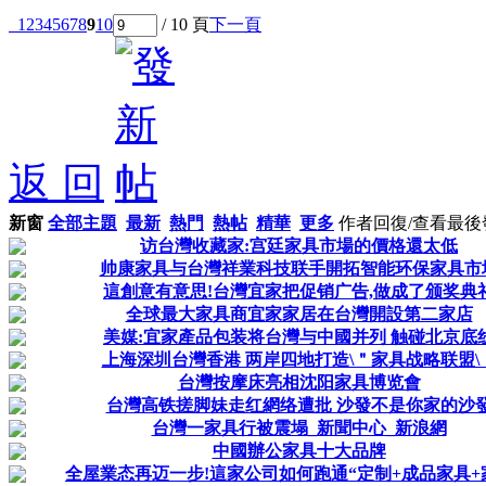
1
2
3
4
5
6
7
8
9
10
/ 10 頁
下一頁
返 回
新窗
全部主題
最新
熱門
熱帖
精華
更多
作者
回復/查看
最後
访台灣收藏家:宫廷家具市場的價格還太低
帅康家具与台灣祥業科技联手開拓智能环保家具市
這創意有意思!台灣宜家把促销广告,做成了颁奖典
全球最大家具商宜家家居在台灣開設第二家店
美媒:宜家產品包装将台灣与中國并列 触碰北京底
上海深圳台灣香港 两岸四地打造\＂家具战略联盟\
台灣按摩床亮相沈阳家具博览會
台灣高铁搓脚妹走红網络遭批 沙發不是你家的沙
台灣一家具行被震塌_新聞中心_新浪網
中國辦公家具十大品牌
全屋業态再迈一步!這家公司如何跑通“定制+成品家具+家