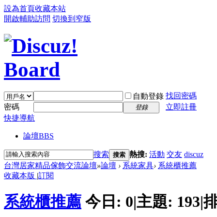
設為首頁
收藏本站
開啟輔助訪問
切換到窄版
找回密碼
自動登錄
密碼
立即註冊
登錄
快捷導航
論壇
BBS
搜索
熱搜:
活動
交友
discuz
搜索
台灣居家精品傢飾交流論壇
»
論壇
›
系統家具
›
系統櫃推薦
收藏本版
|
訂閱
系統櫃推薦
今日:
0
|
主題:
193
|
排