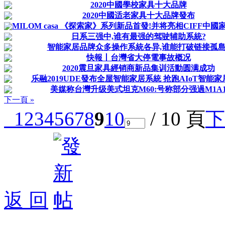
2020中國學校家具十大品牌
2020中國适老家具十大品牌發布
MILOM casa 《探索家》系列新品首發!并将亮相CIFF中國家
日系三强中,谁有最强的驾驶辅助系統?
智能家居品牌众多操作系統各异,谁能打破链接孤島
快報丨台灣省大停電事故概况
2020震旦家具經销商新品集训活動圆满成功
乐融2019UDE發布全屋智能家居系統 抢跑AIoT智能
美媒称台灣升级美式坦克M60:号称部分强過M1A
下一頁 »
1
2
3
4
5
6
7
8
9
10
/ 10 頁
下
返 回