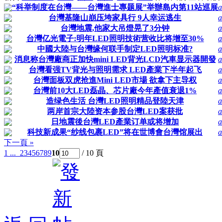
“科举制度在台灣——台灣進士專题展”举辦島内第11站巡展
a
台灣基隆山崩压垮家具行 9人幸运逃生
a
台灣地震,他家大吊燈晃了3分钟
a
台灣亿光電子:明年LED照明技術营收比将增至30%
a
中國大陸与台灣缘何联手制定LED照明标准?
a
消息称台灣廠商正加快mini LED背光LCD汽車显示器開發
a
台灣看强TV背光与照明需求 LED產業下半年起飞
a
台灣面板双虎抢進Mini LED市場 欲拿下主导权
a
台灣前10大LED磊晶、芯片廠今年產值衰退1%
a
造绿色生活 台灣LED照明精品登陸天津
a
两岸首宗大陸资本参股台灣LED案获批
a
日地震後台灣LED產業订单或将增加
a
科技新成果“纱线包裹LED”将在世博會台灣馆展出
a
下一頁 »
1 ...
2
3
4
5
6
7
8
9
10
/ 10 頁