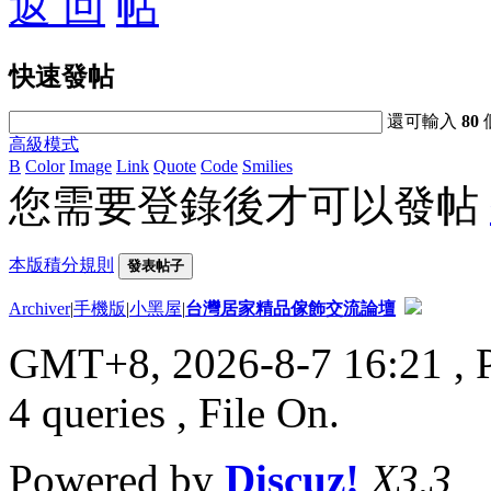
返 回
快速發帖
還可輸入
80
高級模式
B
Color
Image
Link
Quote
Code
Smilies
您需要登錄後才可以發帖
本版積分規則
發表帖子
Archiver
|
手機版
|
小黑屋
|
台灣居家精品傢飾交流論壇
GMT+8, 2026-8-7 16:21
, 
4 queries , File On.
Powered by
Discuz!
X3.3