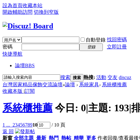
設為首頁
收藏本站
開啟輔助訪問
切換到窄版
找回密碼
自動登錄
密碼
立即註冊
登錄
快捷導航
論壇
BBS
搜索
熱搜:
活動
交友
discuz
搜索
台灣居家精品傢飾交流論壇
»
論壇
›
系統家具
›
系統櫃推薦
收藏本版
|
訂閱
系統櫃推薦
今日:
0
|
主題:
193
|
排
1 ...
2
3
4
5
6
7
8
9
10
/ 10 頁
返 回
新窗
全部主題
最新
熱門
熱帖
精華
更多
作者
回復/查看
最後